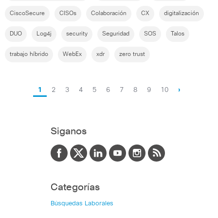
CiscoSecure
CISOs
Colaboración
CX
digitalización
DUO
Log4j
security
Seguridad
SOS
Talos
trabajo híbrido
WebEx
xdr
zero trust
1
2
3
4
5
6
7
8
9
10
›
Siganos
Categorías
Búsquedas Laborales