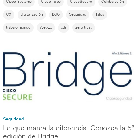
Cisco Systems
Cisco Talos
CiscoSecure
Colaboración
CX
digitalización
DUO
Seguridad
Talos
trabajo híbrido
WebEx
xdr
zero trust
Seguridad
Lo que marca la diferencia. Conozca la 5ª
edición de Bridge.