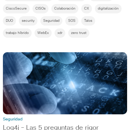
CiscoSecure
CISOs
Colaboración
CX
digitalización
DUO
security
Seguridad
SOS
Talos
trabajo híbrido
WebEx
xdr
zero trust
Seguridad
Log4j – Las 5 preguntas de rigor