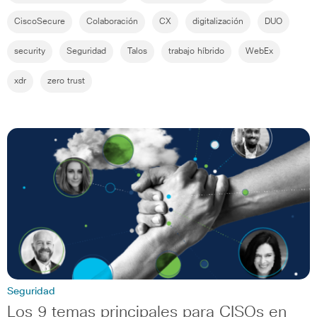
CiscoSecure
Colaboración
CX
digitalización
DUO
security
Seguridad
Talos
trabajo híbrido
WebEx
xdr
zero trust
Seguridad
Los 9 temas principales para CISOs en