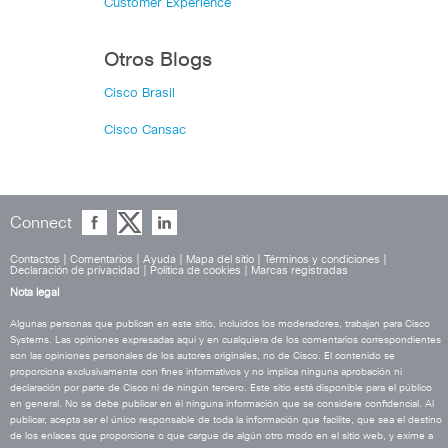
Customer Experience
Otros Blogs
Cisco Brasil
Cisco Cansac
Connect
Contactos
|
Comentarios
|
Ayuda
|
Mapa del sitio
|
Términos y condiciones
|
Declaración de privacidad
|
Política de cookies
|
Marcas registradas
Nota legal
Algunas personas que publican en este sitio, incluidos los moderadores, trabajan para Cisco
Systems. Las opiniones expresadas aquí y en cualquiera de los comentarios correspondientes
son las opiniones personales de los autores originales, no de Cisco. El contenido se
proporciona exclusivamente con fines informativos y no implica ninguna aprobación ni
declaración por parte de Cisco ni de ningún tercero. Este sitio está disponible para el público
en general. No se debe publicar en él ninguna información que se considere confidencial. Al
publicar, acepta ser el único responsable de toda la información que facilite, que sea el destino
de los enlaces que proporcione o que cargue de algún otro modo en el sitio web, y exime a