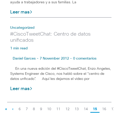
ayuda a trabajadores y a sus familias. La
Leer mas
Uncategorized
#CiscoTweetChat: Centro de datos
unificados
1 min read
Daniel Garces - 7 November 2012 - 0 comentarios
En una nueva edición del #CiscoTweetChat, Enzo Angeles,
Systems Engineer de Cisco, nos habló sobre el “centro de
datos unficado”. Aquí les dejamos el video por
Leer mas
«
‹
6
7
8
9
10
11
12
13
14
15
16
1