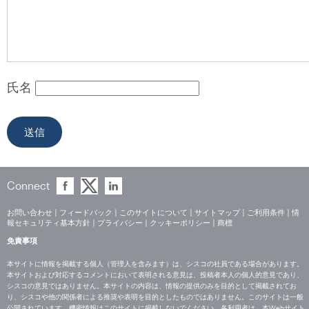
氏名
Connect
お問い合わせ
|
フィードバック
|
このサイトについて
|
サイトマップ
|
ご利用条件
|
情
報セキュリティ基本方針
|
プライバシー
|
クッキーポリシー
|
商標
免責事項
本サイトに情報を掲載する個人（管理人を含みます）は、シスコの社員である場合があります。
本サイトおよび対応するコメントにおいて表明される意見は、投稿者本人の個人的意見であり、
シスコの意見ではありません。本サイトの内容は、情報の提供のみを目的として掲載されてお
り、シスコや他の関係者による推奨や表明を目的としたものではありません。このサイトは一般
公開されています。機密情報はこのサイトに掲載しないでください。各利用者は、本Webサイト