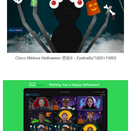
Cisco Webex Halloween 壁紙6 – Eyeballs(1920×1080)