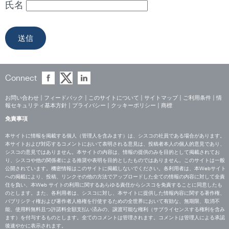
氏名
Connect
お問い合わせ
|
フィードバック
|
このサイトについて
|
サイトマップ
|
ご利用条件
|
情
報セキュリティ基本方針
|
プライバシー
|
クッキーポリシー
|
商標
免責事項
本サイトに情報を掲載する個人（管理人を含みます）は、シスコの社員である場合があります。
本サイトおよび対応するコメントにおいて表明される意見は、投稿者本人の個人的意見であり、
シスコの意見ではありません。本サイトの内容は、情報の提供のみを目的として掲載されてお
り、シスコや他の関係者による推奨や表明を目的としたものではありません。このサイトは一般
公開されています。機密情報はこのサイトに掲載しないでください。各利用者は、本Webサイト
への掲載により、投稿、リンクその他の方法でアップロードした全ての情報の内容に対して全責
任を負い、本Web サイトの利用に関するあらゆる責任からシスコを免責することに同意したも
のとします。また、各利用者は、シスコに対し、本サイトに提供した情報内容に関する著作権、
パブリシティ権および著作者人格権を行使するための全世界において有効な、無期限、取消不
能、使用料無料且つ許諾料全額支払い済みの、譲渡可能な権利（サブライセンスする権利を含み
ます）を付与するものとします。全てのコメントは管理されます。コメントは管理人による承認
後速やかに表示されます。