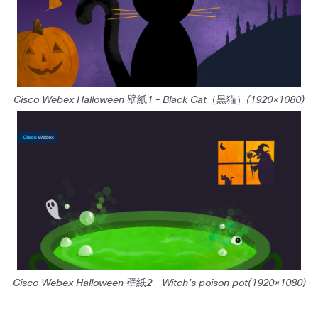
Cisco Webex Halloween 壁紙1 – Black Cat（黒猫）(1920×1080)
Cisco Webex Halloween 壁紙2 – Witch’s poison pot(1920×1080)