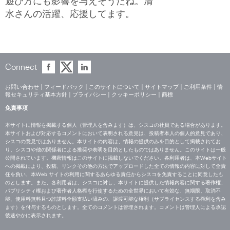
遊び方にも影響を与えそうだね。清
水さんの活躍、応援してます。
Connect
お問い合わせ
|
フィードバック
|
このサイトについて
|
サイトマップ
|
ご利用条件
|
情
報セキュリティ基本方針
|
プライバシー
|
クッキーポリシー
|
商標
免責事項
本サイトに情報を掲載する個人（管理人を含みます）は、シスコの社員である場合があります。
本サイトおよび対応するコメントにおいて表明される意見は、投稿者本人の個人的意見であり、
シスコの意見ではありません。本サイトの内容は、情報の提供のみを目的として掲載されてお
り、シスコや他の関係者による推奨や表明を目的としたものではありません。このサイトは一般
公開されています。機密情報はこのサイトに掲載しないでください。各利用者は、本Webサイト
への掲載により、投稿、リンクその他の方法でアップロードした全ての情報の内容に対して全責
任を負い、本Web サイトの利用に関するあらゆる責任からシスコを免責することに同意したも
のとします。また、各利用者は、シスコに対し、本サイトに提供した情報内容に関する著作権、
パブリシティ権および著作者人格権を行使するための全世界において有効な、無期限、取消不
能、使用料無料且つ許諾料全額支払い済みの、譲渡可能な権利（サブライセンスする権利を含み
ます）を付与するものとします。全てのコメントは管理されます。コメントは管理人による承認
後速やかに表示されます。