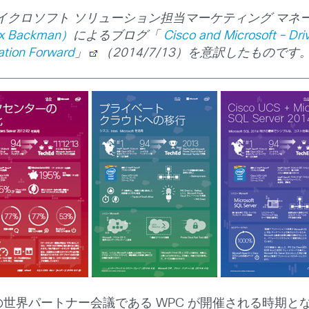
イクロソフト ソリューション担当マーケティング マネ
Backman）
によるブログ「
Cisco and Microsoft – Dri
ation Forward
」
（2014/7/13）を意訳したものです
ft の世界パートナー会議である WPC が開催される時期と