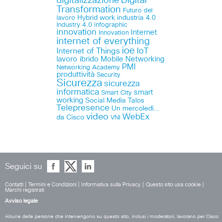
Digital
digitalizzazione
Transformation
Futuro del
lavoro
Hybrid work
industria 4.0
Industry 4.0
infographic
innovation
Internet
Innovation
internet of everything
ioe
IoT
Internet of Things
lavoro ibrido
Mobile
Networking
PMI
Networking Academy
produttività
Security
Sicurezza
sicurezza
informatica
smart
Smart City
working
Social Media
Talos
Telepresence
Un mercoledì...
video
WebEx
da Cisco
VNI
Seguici su
Contatti
|
Termini e Condizioni
|
Informativa sulla Privacy
|
Questo sito usa cookie
|
Marchi registrati
Avviso legale
Alcune delle persone che intervengono su questo sito, inclusi i moderatori, lavorano per Cisco