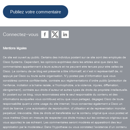
Connectez-vous
Mentions légales
Ce site est ouvert au public. Certains des individus postant sur ce site sont des employés de
Cisco Systems. Cependant, les opinions exprimées dans les articles ainsi que dans les
commentaires appartiennent a leurs auteurs et ne peuvent etre tenues pour etre celles de
Cisco. Le contenu de ce blog est présenté a titre informatif, et n’est ni représentatif de, ni
appuyé par Cisco ou toute autre organisation. N’y postez pas d’information que vous
considérez comme confidentielle, contraire aux réglementations d’ordre public (protection de
l’enfance, incitation a la haine raciale, a l’homophobie, a la violence, injures, diffamation,
dénigrement), contraire aux droits d’auteur et autres types de droits de propriété intellectuelle.
En postant sur ce blog, vous reconnaissez etre le seul responsable du contenu et des
informations auxquelles vous contribuez et/ou que vous partagez, dégagez Cisco de toute
responsabilité quant a votre usage du site internet. Vous consentez également a Cisco un
droit de licence / une autorisation de reproduction, d’utilisation et de représentation mondial,
perpétuel, irrévocable, libre de droits et transférable sur le contenu original que vous postez et
vous mettrez Cisco en mesure de respecter vos droits moraux sur les contenus originaux que
vous apportez le cas échéant. Les commentaires seront modérés et apparaitront des leur
approbation par le modérateur. Dans l’hypothese ou vous constatez l’existence d’un contenu