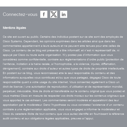
Connectez-vous
Mentions légales
Ce site est ouvert au public. Certains des individus postant sur ce site sont des employés de
Cisco Systems. Cependant, les opinions exprimées dans les articles ainsi que dans les
commentaires appartiennent a leurs auteurs et ne peuvent etre tenues pour etre celles de
Cisco. Le contenu de ce blog est présenté a titre informatif, et n’est ni représentatif de, ni
appuyé par Cisco ou toute autre organisation. N’y postez pas d’information que vous
considérez comme confidentielle, contraire aux réglementations d’ordre public (protection de
l’enfance, incitation a la haine raciale, a l’homophobie, a la violence, injures, diffamation,
dénigrement), contraire aux droits d’auteur et autres types de droits de propriété intellectuelle.
En postant sur ce blog, vous reconnaissez etre le seul responsable du contenu et des
informations auxquelles vous contribuez et/ou que vous partagez, dégagez Cisco de toute
responsabilité quant a votre usage du site internet. Vous consentez également a Cisco un
droit de licence / une autorisation de reproduction, d’utilisation et de représentation mondial,
perpétuel, irrévocable, libre de droits et transférable sur le contenu original que vous postez et
vous mettrez Cisco en mesure de respecter vos droits moraux sur les contenus originaux que
vous apportez le cas échéant. Les commentaires seront modérés et apparaitront des leur
approbation par le modérateur. Dans l’hypothese ou vous constatez l’existence d’un contenu
contraire a une réglementation applicable, vous vous engagez a informer le modérateur et
Cisco du caractere illicite de tout contenu que vous auriez identifié en fournissant la référence
audit contenu et aux obligations légales applicables, preuves a l’appui.