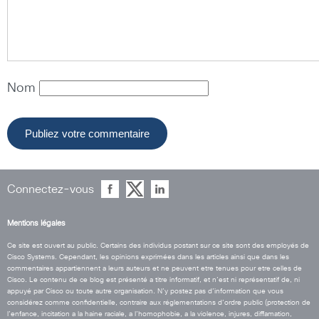
Nom
Connectez-vous
Mentions légales
Ce site est ouvert au public. Certains des individus postant sur ce site sont des employés de
Cisco Systems. Cependant, les opinions exprimées dans les articles ainsi que dans les
commentaires appartiennent a leurs auteurs et ne peuvent etre tenues pour etre celles de
Cisco. Le contenu de ce blog est présenté a titre informatif, et n’est ni représentatif de, ni
appuyé par Cisco ou toute autre organisation. N’y postez pas d’information que vous
considérez comme confidentielle, contraire aux réglementations d’ordre public (protection de
l’enfance, incitation a la haine raciale, a l’homophobie, a la violence, injures, diffamation,