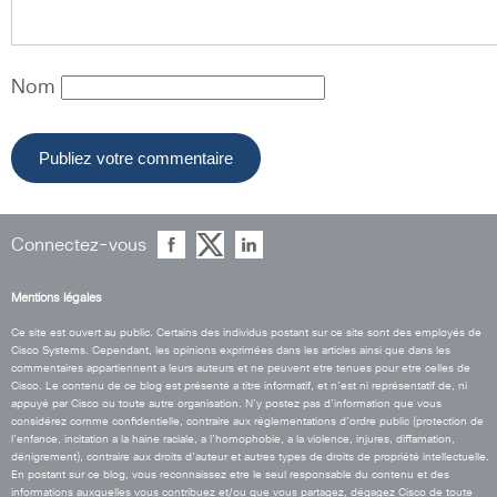
Nom
Connectez-vous
Mentions légales
Ce site est ouvert au public. Certains des individus postant sur ce site sont des employés de
Cisco Systems. Cependant, les opinions exprimées dans les articles ainsi que dans les
commentaires appartiennent a leurs auteurs et ne peuvent etre tenues pour etre celles de
Cisco. Le contenu de ce blog est présenté a titre informatif, et n’est ni représentatif de, ni
appuyé par Cisco ou toute autre organisation. N’y postez pas d’information que vous
considérez comme confidentielle, contraire aux réglementations d’ordre public (protection de
l’enfance, incitation a la haine raciale, a l’homophobie, a la violence, injures, diffamation,
dénigrement), contraire aux droits d’auteur et autres types de droits de propriété intellectuelle.
En postant sur ce blog, vous reconnaissez etre le seul responsable du contenu et des
informations auxquelles vous contribuez et/ou que vous partagez, dégagez Cisco de toute