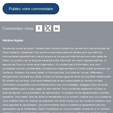
Connectez-vous
Mentions légales
Ce site est ouvert au public. Certains des individus postant sur ce site sont des employés de
Cisco Systems. Cependant, les opinions exprimées dans les articles ainsi que dans les
commentaires appartiennent a leurs auteurs et ne peuvent etre tenues pour etre celles de
Cisco. Le contenu de ce blog est présenté a titre informatif, et n’est ni représentatif de, ni
appuyé par Cisco ou toute autre organisation. N’y postez pas d’information que vous
considérez comme confidentielle, contraire aux réglementations d’ordre public (protection de
l’enfance, incitation a la haine raciale, a l’homophobie, a la violence, injures, diffamation,
dénigrement), contraire aux droits d’auteur et autres types de droits de propriété intellectuelle.
En postant sur ce blog, vous reconnaissez etre le seul responsable du contenu et des
informations auxquelles vous contribuez et/ou que vous partagez, dégagez Cisco de toute
responsabilité quant a votre usage du site internet. Vous consentez également a Cisco un
droit de licence / une autorisation de reproduction, d’utilisation et de représentation mondial,
perpétuel, irrévocable, libre de droits et transférable sur le contenu original que vous postez et
vous mettrez Cisco en mesure de respecter vos droits moraux sur les contenus originaux que
vous apportez le cas échéant. Les commentaires seront modérés et apparaitront des leur
approbation par le modérateur. Dans l’hypothese ou vous constatez l’existence d’un contenu