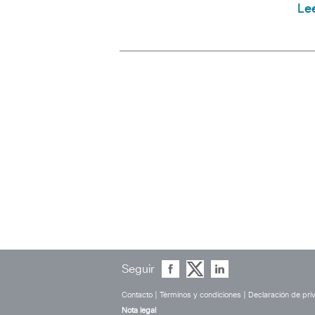
Le
Seguir
Contacto
|
Términos y condiciones
|
Declaración de pri
Nota legal