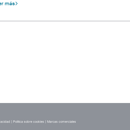
er más
vacidad
|
Política sobre cookies
|
Marcas comerciales