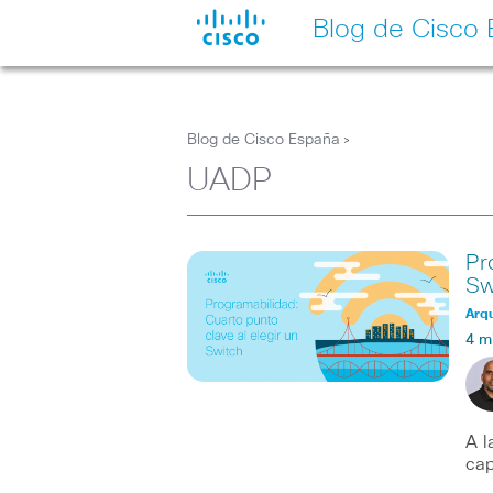
Blog de Cisco
Blog de Cisco España
>
UADP
Pr
Sw
Arqu
4 m
A l
cap