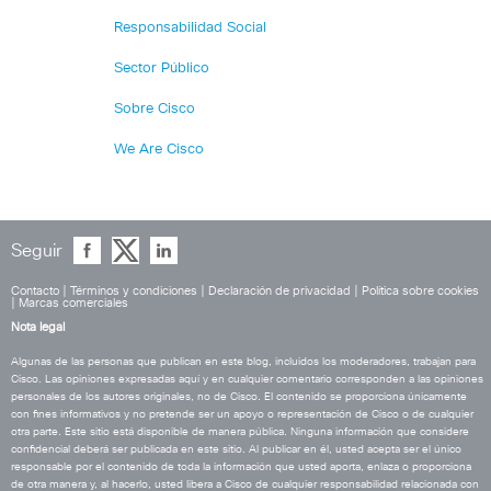
Responsabilidad Social
Sector Público
Sobre Cisco
We Are Cisco
Seguir
Contacto
|
Términos y condiciones
|
Declaración de privacidad
|
Política sobre cookies
|
Marcas comerciales
Nota legal
Algunas de las personas que publican en este blog, incluidos los moderadores, trabajan para
Cisco. Las opiniones expresadas aquí y en cualquier comentario corresponden a las opiniones
personales de los autores originales, no de Cisco. El contenido se proporciona únicamente
con fines informativos y no pretende ser un apoyo o representación de Cisco o de cualquier
otra parte. Este sitio está disponible de manera pública. Ninguna información que considere
confidencial deberá ser publicada en este sitio. Al publicar en él, usted acepta ser el único
responsable por el contenido de toda la información que usted aporta, enlaza o proporciona
de otra manera y, al hacerlo, usted libera a Cisco de cualquier responsabilidad relacionada con