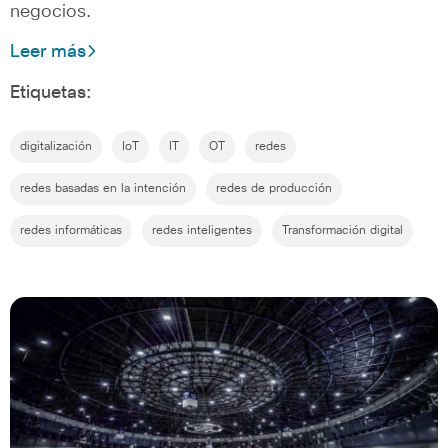
negocios.
Leer más
Etiquetas:
digitalización
IoT
IT
OT
redes
redes basadas en la intención
redes de producción
redes informáticas
redes inteligentes
Transformación digital