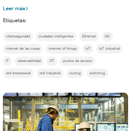
Leer más
Etiquetas:
ciberseguridad
ciudades inteligentes
Ethernet
IdC
internet de las cosas
internet of things
IoT
IoT industrial
IT
observabilidad
OT
puntos de acceso
red empresarial
red industrial
routing
switching