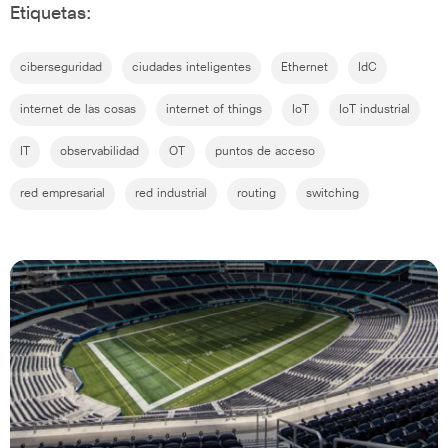
Etiquetas:
ciberseguridad
ciudades inteligentes
Ethernet
IdC
internet de las cosas
internet of things
IoT
IoT industrial
IT
observabilidad
OT
puntos de acceso
red empresarial
red industrial
routing
switching