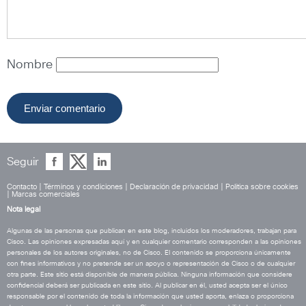
Nombre
Seguir
Contacto
|
Términos y condiciones
|
Declaración de privacidad
|
Política sobre cookies
|
Marcas comerciales
Nota legal
Algunas de las personas que publican en este blog, incluidos los moderadores, trabajan para
Cisco. Las opiniones expresadas aquí y en cualquier comentario corresponden a las opiniones
personales de los autores originales, no de Cisco. El contenido se proporciona únicamente
con fines informativos y no pretende ser un apoyo o representación de Cisco o de cualquier
otra parte. Este sitio está disponible de manera pública. Ninguna información que considere
confidencial deberá ser publicada en este sitio. Al publicar en él, usted acepta ser el único
responsable por el contenido de toda la información que usted aporta, enlaza o proporciona