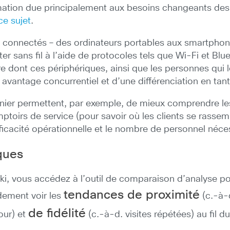
mation due principalement aux besoins changeants de
ce sujet
.
 connectés – des ordinateurs portables aux smartphon
er sans fil à l’aide de protocoles tels que Wi-Fi et Bl
e dont ces périphériques, ainsi que les personnes qui l
avantage concurrentiel et d’une différenciation en tant
nnier permettent, par exemple, de mieux comprendre les
mptoirs de service (pour savoir où les clients se rasse
efficacité opérationnelle et le nombre de personnel néc
ques
ki, vous accédez à l’outil de comparaison d’analyse 
tendances de proximité
dement voir les
(c.-à-d
de fidélité
our) et
(c.-à-d. visites répétées) au fil d