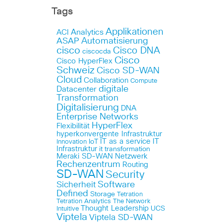
Tags
Applikationen
Analytics
ACI
Automatisierung
ASAP
cisco
Cisco DNA
ciscocda
Cisco
Cisco HyperFlex
Schweiz
Cisco SD-WAN
Cloud
Collaboration
Compute
digitale
Datacenter
Transformation
Digitalisierung
DNA
Enterprise Networks
HyperFlex
Flexibilität
hyperkonvergente Infrastruktur
IT as a service
IT
IoT
Innovation
Infrastruktur
it transformation
Meraki SD-WAN
Netzwerk
Rechenzentrum
Routing
SD-WAN
Security
Sicherheit
Software
Defined
Storage
Tetration
Tetration Analytics
The Network
Thought Leadership
UCS
Intuitive
Viptela
Viptela SD-WAN