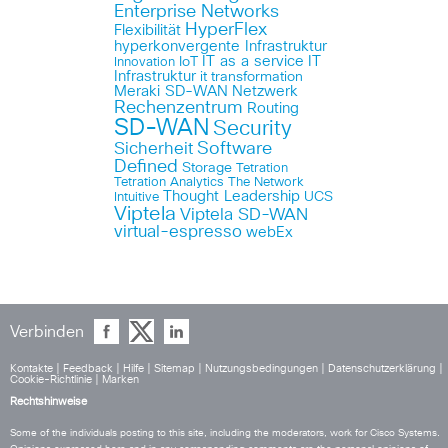
Enterprise Networks
HyperFlex
Flexibilität
hyperkonvergente Infrastruktur
IT as a service
IT
IoT
Innovation
Infrastruktur
it transformation
Meraki SD-WAN
Netzwerk
Rechenzentrum
Routing
SD-WAN
Security
Sicherheit
Software
Defined
Storage
Tetration
Tetration Analytics
The Network
Thought Leadership
UCS
Intuitive
Viptela
Viptela SD-WAN
virtual-espresso
webEx
Verbinden
Kontakte
|
Feedback
|
Hilfe
|
Sitemap
|
Nutzungsbedingungen
|
Datenschutzerklärung
|
Cookie-Richtlinie
|
Marken
Rechtshinweise
Some of the individuals posting to this site, including the moderators, work for Cisco Systems.