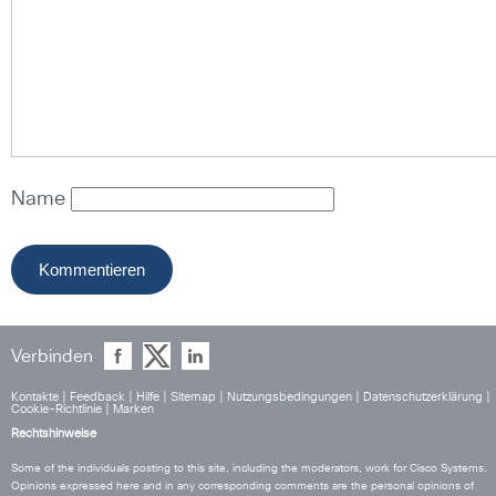
Name
Verbinden
Kontakte
|
Feedback
|
Hilfe
|
Sitemap
|
Nutzungsbedingungen
|
Datenschutzerklärung
|
Cookie-Richtlinie
|
Marken
Rechtshinweise
Some of the individuals posting to this site, including the moderators, work for Cisco Systems.
Opinions expressed here and in any corresponding comments are the personal opinions of