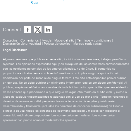
Rica
Connect
Contactos
|
Comentarios
|
Ayuda
|
Mapa del sitio
|
Términos y condiciones
|
Declaración de privacidad
|
Política de cookies
|
Marcas registradas
Legal Disclaimer
Algunas personas que publican en este sitio, incluidos los moderadores, trabajan para Cisco
Systems. Las opiniones expresadas aquí y en cualquiera de los comentarios correspondientes
son las opiniones personales de los autores originales, no de Cisco. El contenido se
proporciona exclusivamente con fines informativos y no implica ninguna aprobación ni
declaración por parte de Cisco ni de ningún tercero. Este sitio está disponible para el público
en general. No se debe publicar en él ninguna información que se considere confidencial. Al
publicar, acepta ser el único responsable de toda la información que facilite, que sea el destino
de los enlaces que proporcione o que cargue de algún otro modo en el sitio web, y exime a
Cisco de cualquier responsabilidad relacionada con el uso de dicho sitio. También reconoce el
derecho de alcance mundial, perpetuo, irrevocable, exento de regalías y totalmente
desembolsado y transferible (incluidos los derechos de conceder sublicencias) de Cisco a
ejercer, a su vez, todos los derechos de copyright, publicidad y morales con respecto al
contenido original que proporcione. Los comentarios se moderan. Los comentarios
aparecerán tan pronto como el moderador los apruebe.