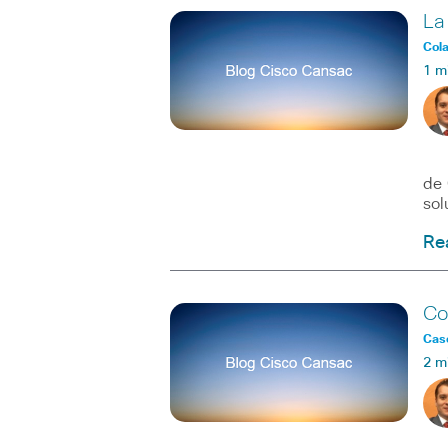
La
Col
1 m
Ped
de 
sol
Re
Co
Caso
2 m