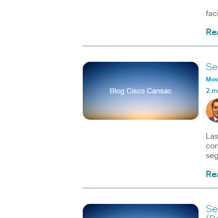
La 
fac
Re
Ser
Movi
2 m
Las
con
seg
Re
Se