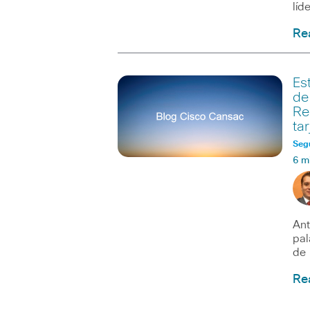
líd
Re
Es
de
Re
ta
Seg
6 m
Ant
pal
de
Re