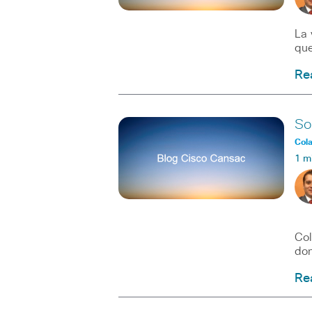
La 
que
Re
So
Col
1 m
Car
Col
don
Re