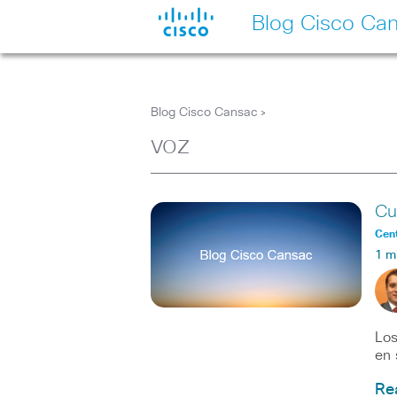
Blog Cisco Ca
Blog Cisco Cansac
>
voz
Cu
Cent
1 m
Los
en 
Re