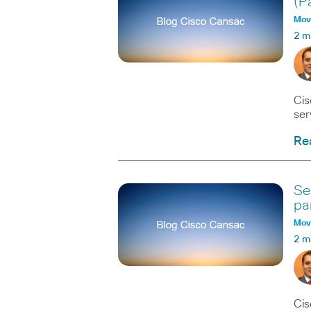
(Pa
Movi
2 m
Cis
ser
Re
Se
par
Movi
2 m
Cis