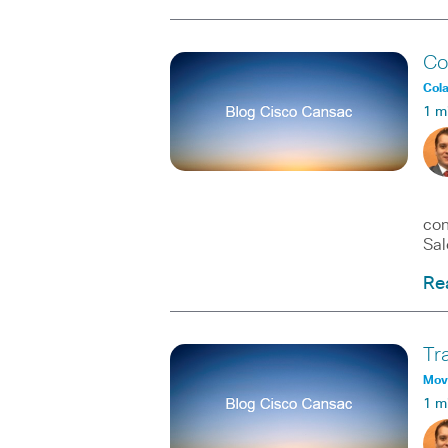
Co
Col
1 m
En 
con
Sal
Re
Tr
Movi
1 m