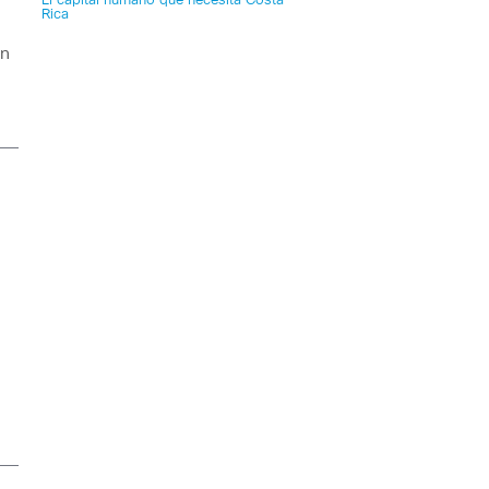
El capital humano que necesita Costa
Rica
en