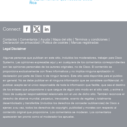
Rica
Connect
Contactos
|
Comentarios
|
Ayuda
|
Mapa del sitio
|
Términos y condiciones
|
Declaración de privacidad
|
Política de cookies
|
Marcas registradas
Legal Disclaimer
Algunas personas que publican en este sitio, incluidos los moderadores, trabajan para Cisco
Systems. Las opiniones expresadas aquí y en cualquiera de los comentarios correspondientes
son las opiniones personales de los autores originales, no de Cisco. El contenido se
proporciona exclusivamente con fines informativos y no implica ninguna aprobación ni
declaración por parte de Cisco ni de ningún tercero. Este sitio está disponible para el público
en general. No se debe publicar en él ninguna información que se considere confidencial. Al
publicar, acepta ser el único responsable de toda la información que facilite, que sea el destino
de los enlaces que proporcione o que cargue de algún otro modo en el sitio web, y exime a
Cisco de cualquier responsabilidad relacionada con el uso de dicho sitio. También reconoce el
derecho de alcance mundial, perpetuo, irrevocable, exento de regalías y totalmente
desembolsado y transferible (incluidos los derechos de conceder sublicencias) de Cisco a
ejercer, a su vez, todos los derechos de copyright, publicidad y morales con respecto al
contenido original que proporcione. Los comentarios se moderan. Los comentarios
aparecerán tan pronto como el moderador los apruebe.