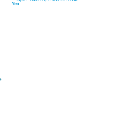
El capital humano que necesita Costa
Rica
e