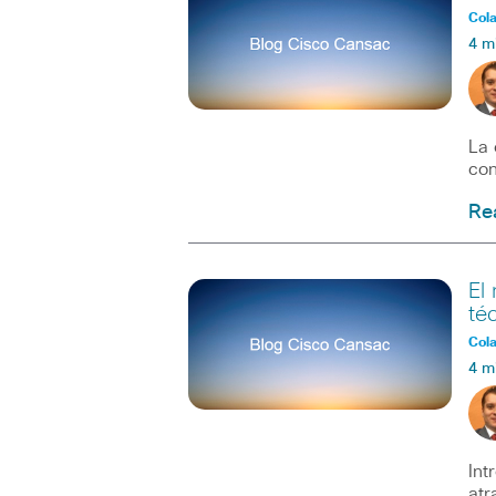
Col
4 m
La 
con
Re
El
té
Col
4 m
Int
atr