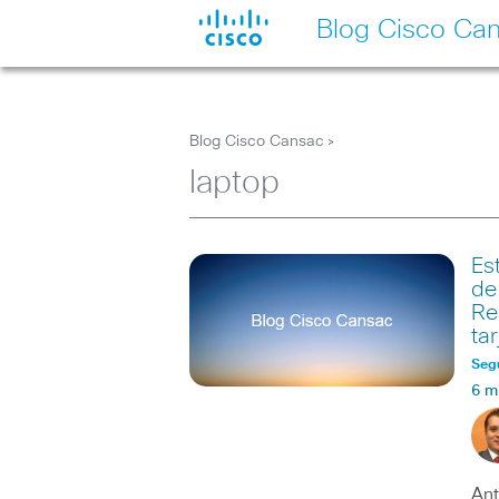
Blog Cisco Ca
Blog Cisco Cansac
>
laptop
Es
de
Re
ta
Seg
6 m
Ant