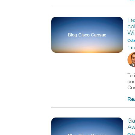
La
co
Wi
Col
1 m
Te 
com
Com
Re
Ga
Aw
Col