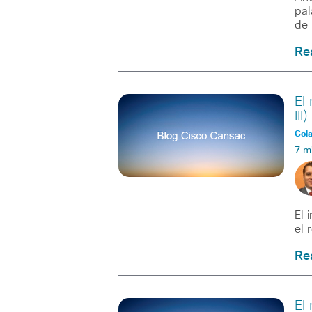
pal
de
Re
El
III)
Col
7 m
El 
el 
Re
El