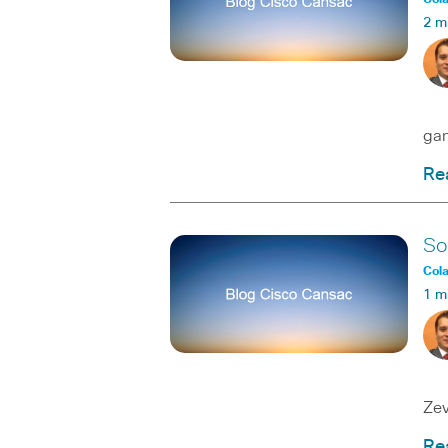
2 m
Du
ga
Re
So
Col
1 m
Los
Zev
Re