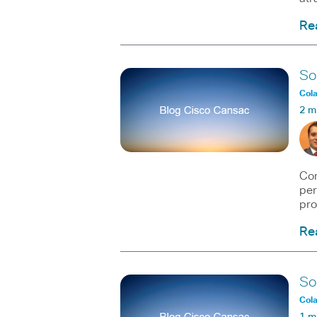
Re
So
Col
2 m
Com
per
pro
Re
So
Col