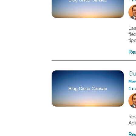
1 m
Las
fle
tip
Re
Cu
Movi
4 m
Res
Ad
Re