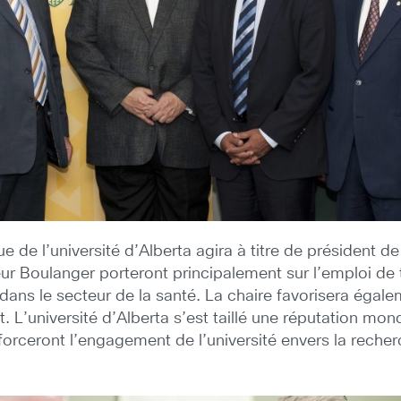
ue de l’université d’Alberta agira à titre de président d
ur Boulanger porteront principalement sur l’emploi de 
é dans le secteur de la santé. La chaire favorisera égale
. L’université d’Alberta s’est taillé une réputation mo
orceront l’engagement de l’université envers la recherc