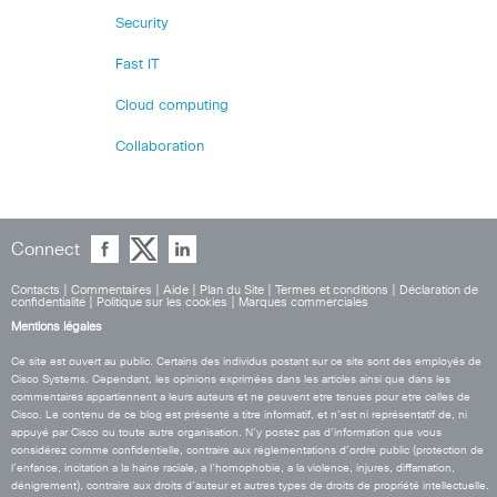
Security
Fast IT
Cloud computing
Collaboration
Connect
Contacts
|
Commentaires
|
Aide
|
Plan du Site
|
Termes et conditions
|
Déclaration de
confidentialité
|
Politique sur les cookies
|
Marques commerciales
Mentions légales
Ce site est ouvert au public. Certains des individus postant sur ce site sont des employés de
Cisco Systems. Cependant, les opinions exprimées dans les articles ainsi que dans les
commentaires appartiennent a leurs auteurs et ne peuvent etre tenues pour etre celles de
Cisco. Le contenu de ce blog est présenté a titre informatif, et n’est ni représentatif de, ni
appuyé par Cisco ou toute autre organisation. N’y postez pas d’information que vous
considérez comme confidentielle, contraire aux réglementations d’ordre public (protection de
l’enfance, incitation a la haine raciale, a l’homophobie, a la violence, injures, diffamation,
dénigrement), contraire aux droits d’auteur et autres types de droits de propriété intellectuelle.