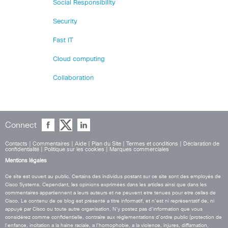
Social Responsibility
Security
Fast IT
Cloud computing
Collaboration
Connect
Contacts
|
Commentaires
|
Aide
|
Plan du Site
|
Termes et conditions
|
Déclaration de
confidentialité
|
Politique sur les cookies
|
Marques commerciales
Mentions légales
Ce site est ouvert au public. Certains des individus postant sur ce site sont des employés de
Cisco Systems. Cependant, les opinions exprimées dans les articles ainsi que dans les
commentaires appartiennent a leurs auteurs et ne peuvent etre tenues pour etre celles de
Cisco. Le contenu de ce blog est présenté a titre informatif, et n’est ni représentatif de, ni
appuyé par Cisco ou toute autre organisation. N’y postez pas d’information que vous
considérez comme confidentielle, contraire aux réglementations d’ordre public (protection de
l’enfance, incitation a la haine raciale, a l’homophobie, a la violence, injures, diffamation,