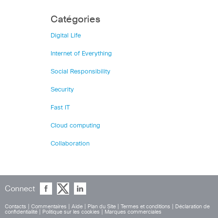
Catégories
Digital Life
Internet of Everything
Social Responsibility
Security
Fast IT
Cloud computing
Collaboration
Connect
Contacts
|
Commentaires
|
Aide
|
Plan du Site
|
Termes et conditions
|
Déclaration de
confidentialité
|
Politique sur les cookies
|
Marques commerciales