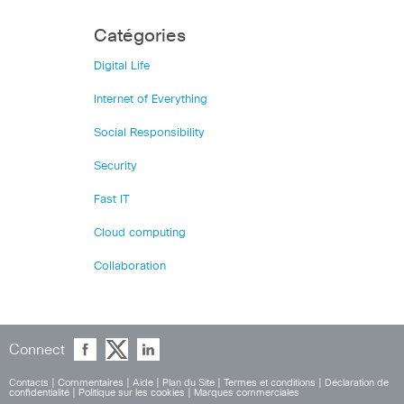
Catégories
Digital Life
Internet of Everything
Social Responsibility
Security
Fast IT
Cloud computing
Collaboration
Connect
Contacts
|
Commentaires
|
Aide
|
Plan du Site
|
Termes et conditions
|
Déclaration de
confidentialité
|
Politique sur les cookies
|
Marques commerciales