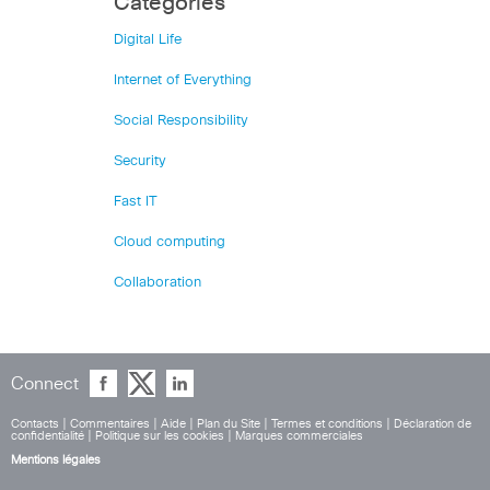
Catégories
Digital Life
Internet of Everything
Social Responsibility
Security
Fast IT
Cloud computing
Collaboration
Connect
Contacts
|
Commentaires
|
Aide
|
Plan du Site
|
Termes et conditions
|
Déclaration de
confidentialité
|
Politique sur les cookies
|
Marques commerciales
Mentions légales