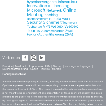
hyperkonvergente Infrastruktur
Innovation
Licensing
IT
Online
Microsoft
Netzwerk
Meeting
phishing
remote work
Rechenzentrum
Security
Sicherheit
Teamwork
Webex
webex
VPN
Töchtertag
Teams
Zwei-
Zusammenarbeit
Faktor-Authentifizierung (2FA)
Verbinden
Kontakte
|
Feedback
|
Impressum
|
Hilfe
|
Sitemap
|
Nutzungsbedingungen
|
Datenschutzerklärung
|
Cookie-Richtlinie
|
Marken
Haftungsausschluss
Some of the individuals posting to this site, including the moderators, work for Cisco Systems.
Opinions expressed here and in any corresponding comments are the personal opinions of
the original authors, not of Cisco. The content is provided for informational purposes only and
is not meant to be an endorsement or representation by Cisco or any other party. This site is
available to the public. No information you consider confidential should be posted to this site.
By posting you agree to be solely responsible for the content of all information you contribute,
link to, or otherwise upload to the Website and release Cisco from any liability related to your