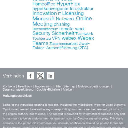
HyperFlex
Homeoffice
hyperkonvergente Infrastruktur
Innovation
Licensing
IT
Online
Microsoft
Netzwerk
Meeting
phishing
remote work
Rechenzentrum
Security
Sicherheit
Teamwork
Webex
webex
VPN
Töchtertag
Teams
Zwei-
Zusammenarbeit
Faktor-Authentifizierung (2FA)
Verbinden
Kontakte
|
Feedback
|
Impressum
|
Hilfe
|
Sitemap
|
Nutzungsbedingungen
|
Datenschutzerklärung
|
Cookie-Richtlinie
|
Marken
Haftungsausschluss
Some of the individuals posting to this site, including the moderators, work for Cisco Systems.
Opinions expressed here and in any corresponding comments are the personal opinions of
the original authors, not of Cisco. The content is provided for informational purposes only and
is not meant to be an endorsement or representation by Cisco or any other party. This site is
available to the public. No information you consider confidential should be posted to this site.
By posting you agree to be solely responsible for the content of all information you contribute,