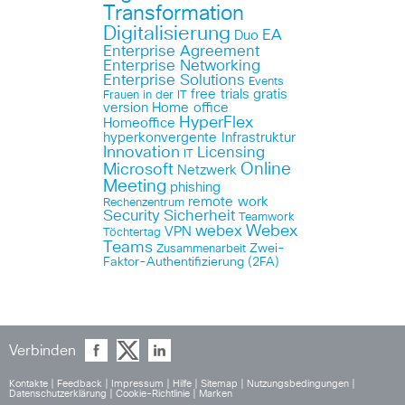
Transformation
Digitalisierung
EA
Duo
Enterprise Agreement
Enterprise Networking
Enterprise Solutions
Events
free trials
gratis
Frauen in der IT
version
Home office
HyperFlex
Homeoffice
hyperkonvergente Infrastruktur
Innovation
Licensing
IT
Online
Microsoft
Netzwerk
Meeting
phishing
remote work
Rechenzentrum
Security
Sicherheit
Teamwork
Webex
webex
VPN
Töchtertag
Teams
Zwei-
Zusammenarbeit
Faktor-Authentifizierung (2FA)
Verbinden
Kontakte
|
Feedback
|
Impressum
|
Hilfe
|
Sitemap
|
Nutzungsbedingungen
|
Datenschutzerklärung
|
Cookie-Richtlinie
|
Marken