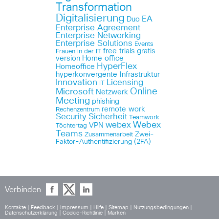
Transformation
Digitalisierung
EA
Duo
Enterprise Agreement
Enterprise Networking
Enterprise Solutions
Events
free trials
gratis
Frauen in der IT
version
Home office
HyperFlex
Homeoffice
hyperkonvergente Infrastruktur
Innovation
Licensing
IT
Online
Microsoft
Netzwerk
Meeting
phishing
remote work
Rechenzentrum
Security
Sicherheit
Teamwork
Webex
webex
VPN
Töchtertag
Teams
Zwei-
Zusammenarbeit
Faktor-Authentifizierung (2FA)
Verbinden
Kontakte
|
Feedback
|
Impressum
|
Hilfe
|
Sitemap
|
Nutzungsbedingungen
|
Datenschutzerklärung
|
Cookie-Richtlinie
|
Marken