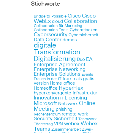
Stichworte
Cisco
Cisco
Bridge to Possible
WebEx
Collaboration
cloud
Collaboration für Marketing
Cyberattacken
Collaboration Tools
Cybersecurity
Cybersicherheit
Data Center
demos
digitale
Transformation
Digitalisierung
EA
Duo
Enterprise Agreement
Enterprise Networking
Enterprise Solutions
Events
free trials
gratis
Frauen in der IT
version
Home office
HyperFlex
Homeoffice
hyperkonvergente Infrastruktur
Innovation
Licensing
IT
Online
Microsoft
Netzwerk
Meeting
phishing
remote work
Rechenzentrum
Security
Sicherheit
Teamwork
Webex
webex
VPN
Töchtertag
Teams
Zwei-
Zusammenarbeit