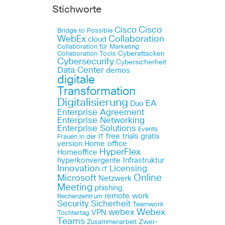
Stichworte
Cisco
Cisco
Bridge to Possible
WebEx
Collaboration
cloud
Collaboration für Marketing
Cyberattacken
Collaboration Tools
Cybersecurity
Cybersicherheit
Data Center
demos
digitale
Transformation
Digitalisierung
EA
Duo
Enterprise Agreement
Enterprise Networking
Enterprise Solutions
Events
free trials
gratis
Frauen in der IT
version
Home office
HyperFlex
Homeoffice
hyperkonvergente Infrastruktur
Innovation
Licensing
IT
Online
Microsoft
Netzwerk
Meeting
phishing
remote work
Rechenzentrum
Security
Sicherheit
Teamwork
Webex
webex
VPN
Töchtertag
Teams
Zwei-
Zusammenarbeit