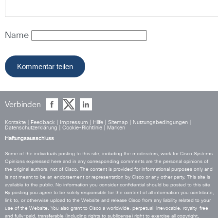
Name
Verbinden
Kontakte
|
Feedback
|
Impressum
|
Hilfe
|
Sitemap
|
Nutzungsbedingungen
|
Datenschutzerklärung
|
Cookie-Richtlinie
|
Marken
Haftungsausschluss
Some of the individuals posting to this site, including the moderators, work for Cisco Systems.
Opinions expressed here and in any corresponding comments are the personal opinions of
the original authors, not of Cisco. The content is provided for informational purposes only and
is not meant to be an endorsement or representation by Cisco or any other party. This site is
available to the public. No information you consider confidential should be posted to this site.
By posting you agree to be solely responsible for the content of all information you contribute,
link to, or otherwise upload to the Website and release Cisco from any liability related to your
use of the Website. You also grant to Cisco a worldwide, perpetual, irrevocable, royalty-free
and fully-paid, transferable (including rights to sublicense) right to exercise all copyright,