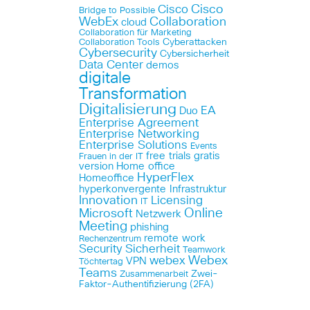
Cisco
Cisco
Bridge to Possible
WebEx
Collaboration
cloud
Collaboration für Marketing
Cyberattacken
Collaboration Tools
Cybersecurity
Cybersicherheit
Data Center
demos
digitale
Transformation
Digitalisierung
EA
Duo
Enterprise Agreement
Enterprise Networking
Enterprise Solutions
Events
free trials
gratis
Frauen in der IT
version
Home office
HyperFlex
Homeoffice
hyperkonvergente Infrastruktur
Innovation
Licensing
IT
Online
Microsoft
Netzwerk
Meeting
phishing
remote work
Rechenzentrum
Security
Sicherheit
Teamwork
Webex
webex
VPN
Töchtertag
Teams
Zwei-
Zusammenarbeit
Faktor-Authentifizierung (2FA)