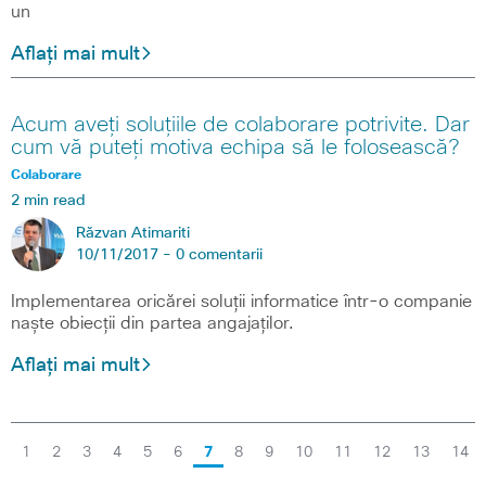
un
Aflați mai mult
Acum aveți soluțiile de colaborare potrivite. Dar
cum vă puteți motiva echipa să le folosească?
Colaborare
2 min read
Răzvan Atimariti
10/11/2017 -
0 comentarii
Implementarea oricărei soluții informatice într-o companie
naște obiecții din partea angajaților.
Aflați mai mult
1
2
3
4
5
6
7
8
9
10
11
12
13
14