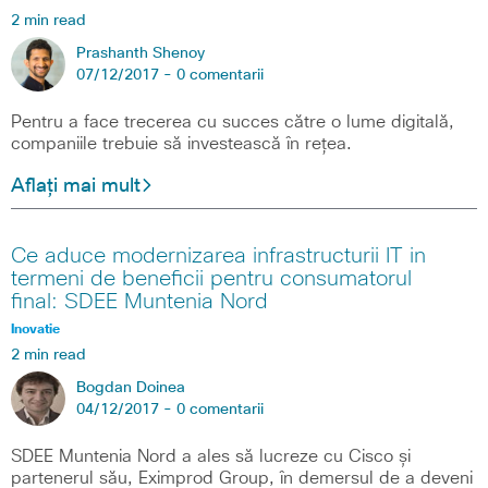
2 min read
Prashanth Shenoy
07/12/2017 -
0 comentarii
Pentru a face trecerea cu succes către o lume digitală,
companiile trebuie să investească în rețea.
Aflați mai mult
Ce aduce modernizarea infrastructurii IT in
termeni de beneficii pentru consumatorul
final: SDEE Muntenia Nord
Inovatie
2 min read
Bogdan Doinea
04/12/2017 -
0 comentarii
SDEE Muntenia Nord a ales să lucreze cu Cisco și
partenerul său, Eximprod Group, în demersul de a deveni