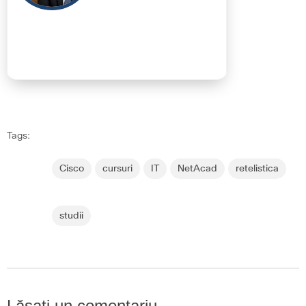
Tags:
Cisco
cursuri
IT
NetAcad
retelistica
studii
Lăsați un comentariu