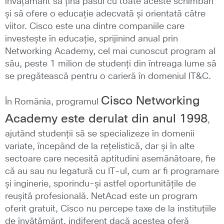
învățământ să țină pasul cu toate aceste schimbări
și să ofere o educație adecvată și orientată către
viitor. Cisco este una dintre companiile care
investește în educație, sprijinind anual prin
Networking Academy, cel mai cunoscut program al
său, peste 1 milion de studenți din întreaga lume să
se pregătească pentru o carieră în domeniul IT&C.
Cisco Networking
În România, programul
Academy este derulat din anul 1998
,
ajutând studenții să se specializeze în domenii
variate, începând de la rețelistică, dar și în alte
sectoare care necesită aptitudini asemănătoare, fie
că au sau nu legatură cu IT-ul, cum ar fi programare
și inginerie, sporindu-și astfel oportunitățile de
reușită profesională. NetAcad este un program
oferit gratuit, Cisco nu percepe taxe de la instituțiile
de învățământ, indiferent dacă acestea oferă