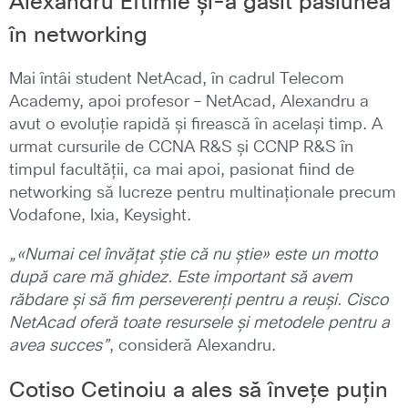
Alexandru Eftimie și-a găsit pasiunea
în networking
Mai întâi student NetAcad, în cadrul Telecom
Academy, apoi profesor – NetAcad, Alexandru a
avut o evoluție rapidă și firească în același timp. A
urmat cursurile de CCNA R&S și CCNP R&S în
timpul facultății, ca mai apoi, pasionat fiind de
networking să lucreze pentru multinaționale precum
Vodafone, Ixia, Keysight.
„
«Numai cel învățat știe că nu știe» este un motto
după care mă ghidez. Este important să avem
răbdare și să fim perseverenți pentru a reuși. Cisco
NetAcad oferă toate resursele și metodele pentru a
avea succes”
, consideră Alexandru.
Cotiso Cetinoiu a ales să învețe puțin