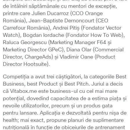
de întâlniri săptămânale cu mentori de excepție,
printre care Julien Ducarroz (CCO Orange
România), Jean-Baptiste Dernoncourt (CEO
Carrefour România), Andrei Pitiș (Fondator Vector
Watch), Bogdan Iordache (Fondator How To Web),
Raluca Georgescu (Marketing Manager F64 și
Marketing Director GPeC), Diana Olar (Commercial
Director, ChargeAds) și Vladimir Oane (Product
Director Hootsuite).
Competiția a avut trei câștigători, la categoriile Best
Business, best Product și Best Pitch. Juriul a decis
că Vitabox.me este business-ul cu cel mai mare
potențial, dovedind capacitatea de a estima piața și
nevoile utilizatorilor, precum și un produs gata
pentru lansare. Aplicația e dezvoltată pentru nișa de
health; mai exact, propune planuri de suplimentare
nutrițională în funcție de obiceiurile de antrenament