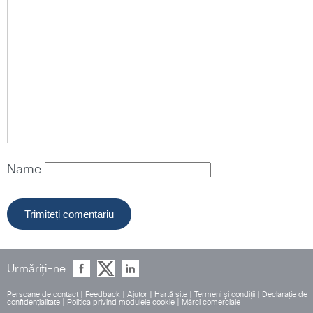
Name
Urmăriți-ne
Persoane de contact
|
Feedback
|
Ajutor
|
Hartă site
|
Termeni şi condiţii
|
Declaraţie de
confidenţialitate
|
Politica privind modulele cookie
|
Mărci comerciale