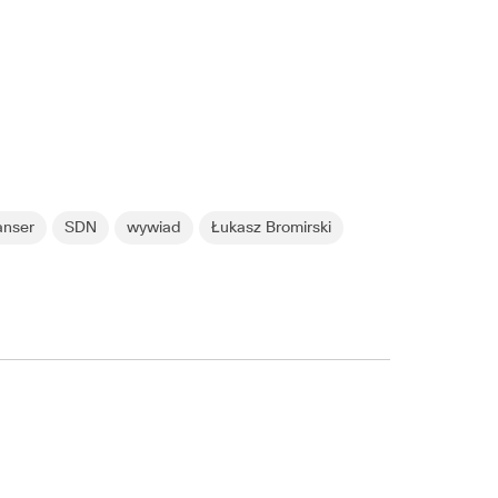
anser
SDN
wywiad
Łukasz Bromirski