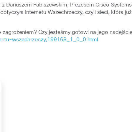
ad z Dariuszem Fabiszewskim, Prezesem Cisco Systems
tyczyła Internetu Wszechrzeczy, czyli sieci, która j
czy zagrożeniem? Czy jesteśmy gotowi na jego nadejśc
ternetu-wszechrzeczy,199168_1_0_0.html