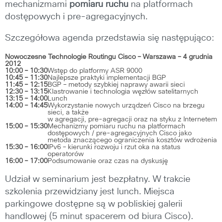
mechanizmami
pomiaru ruchu
na platformach
dostępowych i pre-agregacyjnych.
Szczegółowa agenda przedstawia się następująco:
Nowoczesne Technologie Routingu Cisco – Warszawa – 4 grudnia
2012
10:00 – 10:30
Wstęp do platformy ASR 9000
10:45 – 11:30
Najlepsze praktyki implementacji BGP
11:45 – 12:15
BGP – metody szybkiej naprawy awarii sieci
12:30 – 13:15
Klastrowanie i technologia węzłów satelitarnych
13:15 – 14:00
Lunch
14:00 – 14:45
Wykorzystanie nowych urządzeń Cisco na brzegu
sieci, a także
w agregacji, pre-agregacji oraz na styku z Internetem
15:00 – 15:30
Mechanizmy pomiaru ruchu na platformach
dostępowych / pre-agregacyjnych Cisco jako
metoda znaczącego ograniczenia kosztów wdrożenia
15:30 – 16:00
IPv6 – kierunki rozwoju i rzut oka na status
operatorów
16:00 – 17:00
Podsumowanie oraz czas na dyskusję
Udział w seminarium jest bezpłatny. W trakcie
szkolenia przewidziany jest lunch. Miejsca
parkingowe dostępne są w pobliskiej galerii
handlowej (5 minut spacerem od biura Cisco).