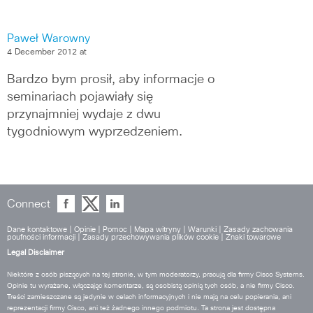
Paweł Warowny
4 December 2012 at
Bardzo bym prosił, aby informacje o 
seminariach pojawiały się 
przynajmniej wydaje z dwu 
tygodniowym wyprzedzeniem.
Connect
Dane kontaktowe
|
Opinie
|
Pomoc
|
Mapa witryny
|
Warunki
|
Zasady zachowania
poufności informacji
|
Zasady przechowywania plików cookie
|
Znaki towarowe
Legal Disclaimer
Niektóre z osób piszących na tej stronie, w tym moderatorzy, pracują dla firmy Cisco Systems.
Opinie tu wyrażane, włączając komentarze, są osobistą opinią tych osób, a nie firmy Cisco.
Treści zamieszczane są jedynie w celach informacyjnych i nie mają na celu popierania, ani
reprezentacji firmy Cisco, ani też żadnego innego podmiotu. Ta strona jest dostępna