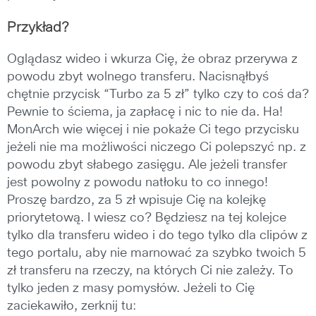
Przykład?
Oglądasz wideo i wkurza Cię, że obraz przerywa z
powodu zbyt wolnego transferu. Nacisnąłbyś
chętnie przycisk “Turbo za 5 zł” tylko czy to coś da?
Pewnie to ściema, ja zapłacę i nic to nie da. Ha!
MonArch wie więcej i nie pokaże Ci tego przycisku
jeżeli nie ma możliwości niczego Ci polepszyć np. z
powodu zbyt słabego zasięgu. Ale jeżeli transfer
jest powolny z powodu natłoku to co innego!
Proszę bardzo, za 5 zł wpisuje Cię na kolejkę
priorytetową. I wiesz co? Będziesz na tej kolejce
tylko dla transferu wideo i do tego tylko dla clipów z
tego portalu, aby nie marnować za szybko twoich 5
zł transferu na rzeczy, na których Ci nie zależy. To
tylko jeden z masy pomysłów. Jeżeli to Cię
zaciekawiło, zerknij tu: