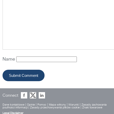
Name
Connect
Dane kontaktowe
|
Opinie
|
Pomoc
|
Mapa witryny
|
Warunki
|
Zasady zachowania
poufności informacji
|
Zasady przechowywania plików cookie
|
Znaki towarowe
Legal Disclaimer