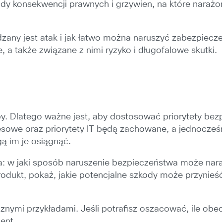
y konsekwencji prawnych i grzywien, na które narażon
ny jest atak i jak łatwo można naruszyć zabezpiecze
 a także związane z nimi ryzyko i długofalowe skutki.
zby. Dlatego ważne jest, aby dostosować priorytety be
nesowe oraz priorytety IT będą zachowane, a jednocześ
 im je osiągnąć.
: w jaki sposób naruszenie bezpieczeństwa może narazić
ukt, pokaż, jakie potencjalne szkody może przynieść u
cznymi przykładami. Jeśli potrafisz oszacować, ile o
ent.