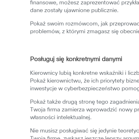
finansowe, możesz zaprezentować przykład
dane zostały ujawnione publicznie.
Pokaż swoim rozmówcom, jak przeprowadza
problemów, z którymi zmagasz się obecnie,
Posługuj się konkretnymi danymi
Kierownicy lubią konkretne wskaźniki i lic
Pokaż kierownictwu, że ich priorytety biz
inwestycje w cyberbezpieczeństwo pomogą
Pokaż także drugą stronę tego zagadnienia
Twoja firma zamierza wprowadzić nowy prod
własności intelektualnej.
Nie musisz posługiwać się jedynie teorety
Twoją firmę, zyskasz jeszcze lepszy argum