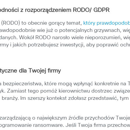
godności z rozporządzeniem RODO/ GDPR
 (RODO) to obecnie gorący temat,
który prawdopodobn
awdopodobnie wie już o potencjalnych grzywnach, wię
j danych. Wokół RODO narosło wiele nieporozumień, w
irmy i jakich potrzebujesz inwestycji, aby poprawić o
tyczne dla Twojej firmy
 bezpieczeństwa, które mogą wpłynąć konkretnie na T
tyk. Zamiast tego pomóż kierownictwu dostrzec związ
 branży. Im szerszy kontekst zdołasz przedstawić, ty
zarządzającą o największym źródle przychodów Twojej 
programowanie ransomware. Jeśli Twoja firma przecho