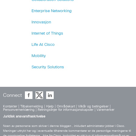
Enterprise Networking
Innovasjon
Internet of Things
Life At Cisco
Mobility
Security Solutions
Connect
Kontakter
|
Tilbakemelding
|
Hjelp
|
Områdekart
|
Vilkår og betingelser
|
Personvernerklæring
|
Retningslinjer for informasjonskapsler
|
Varemerker
Juridisk ansvarsfraskrivelse
Noen av personene som skriver i denne bloggen , inkludert administrator jobber i Cisco.
Meninger uttrykt her og i eventuelle tilhørende kommentarer er de personlige meningene til
de opprinnelige forfatterne , ikke fra Cisco. Innholdet er gitt kun til informasjonsformål og er