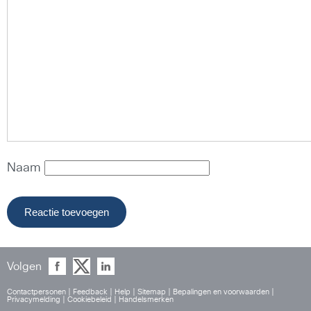
Naam
Volgen
Contactpersonen
|
Feedback
|
Help
|
Sitemap
|
Bepalingen en voorwaarden
|
Privacymelding
|
Cookiebeleid
|
Handelsmerken