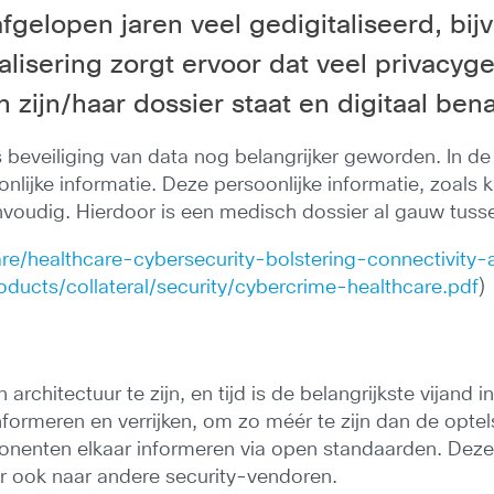
gelopen jaren veel gedigitaliseerd, bi
lisering zorgt ervoor dat veel privacyg
in zijn/haar dossier staat en digitaal be
is beveiliging van data nog belangrijker geworden. In d
onlijke informatie. Deze persoonlijke informatie, zoals 
eenvoudig. Hierdoor is een medisch dossier al gauw tus
are/healthcare-cybersecurity-bolstering-connectivity-
ucts/collateral/security/cybercrime-healthcare.pdf
)
rchitectuur te zijn, en tijd is de belangrijkste vijand 
formeren en verrijken, om zo méér te zijn dan de opt
mponenten elkaar informeren via open standaarden. De
r ook naar andere security-vendoren.