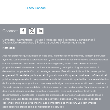
Cisco Cansac
Connect
Contactos
|
Comentarios
|
Ayuda
|
Mapa del sitio
|
Términos y condiciones
|
Declaración de privacidad
|
Política de cookies
|
Marcas registradas
Nota legal
Algunas personas que publican en este sitio, incluidos los moderadores, trabajan para Cisco
Systems. Las opiniones expresadas aquí y en cualquiera de los comentarios correspondientes
son las opiniones personales de los autores originales, no de Cisco. El contenido se
proporciona exclusivamente con fines informativos y no implica ninguna aprobación ni
declaración por parte de Cisco ni de ningún tercero. Este sitio está disponible para el público
en general. No se debe publicar en él ninguna información que se considere confidencial. Al
publicar, acepta ser el único responsable de toda la información que facilite, que sea el destino
de los enlaces que proporcione o que cargue de algún otro modo en el sitio web, y exime a
Cisco de cualquier responsabilidad relacionada con el uso de dicho sitio. También reconoce el
derecho de alcance mundial, perpetuo, irrevocable, exento de regalías y totalmente
desembolsado y transferible (incluidos los derechos de conceder sublicencias) de Cisco a
ejercer, a su vez, todos los derechos de copyright, publicidad y morales con respecto al
contenido original que proporcione. Los comentarios se moderan. Los comentarios
aparecerán tan pronto como el moderador los apruebe.