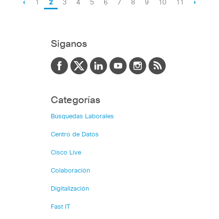
‹
1
2
3
4
5
6
7
8
9
10
11
›
Siganos
Categorías
Búsquedas Laborales
Centro de Datos
Cisco Live
Colaboración
Digitalización
Fast IT